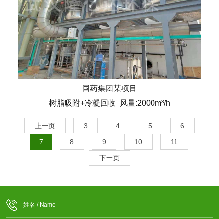
国药集团某项目
树脂吸附+冷凝回收 风量:2000m³/h
上一页
3
4
5
6
7
8
9
10
11
下一页