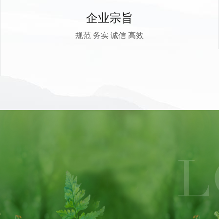
企业宗旨
规范 务实 诚信 高效